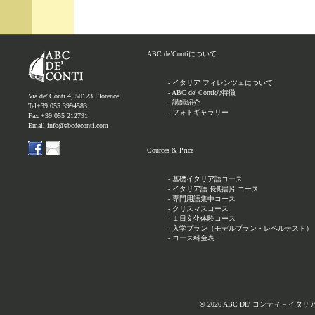
ABC de’Contiについて
-
イタリア フィレンツェについて
-
ABC de' Contiの特徴
Via de’ Conti 4, 50123 Florence
-
講師紹介
Tel+39 055 3994583
-
フォトギャラリー
Fax +39 055 212791
Email:info@abcdeconti.com
Cources & Price
-
基礎イタリア語コース
-
イタリア語 長期割引コース
-
専門用語集中コース
-
クリスマスコース
-
１日文化体験コース
-
入学プラン（モデルプラン・レベルテスト）
-
コース料金表
© 2026 ABC DE' コンティ – イタリ